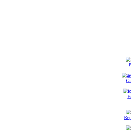
P
Ge
E
Rep