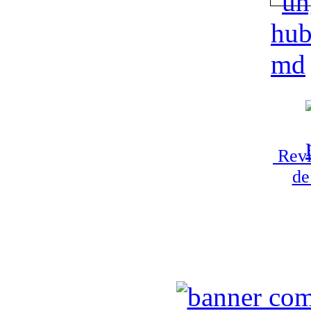
Revi
de