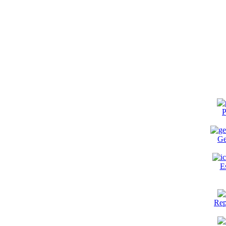
P
Ge
E
Rep