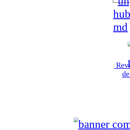
Revi
de