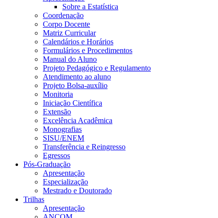
Sobre a Estatística
Coordenação
Corpo Docente
Matriz Curricular
Calendários e Horários
Formulários e Procedimentos
Manual do Aluno
Projeto Pedagógico e Regulamento
Atendimento ao aluno
Projeto Bolsa-auxílio
Monitoria
Iniciação Científica
Extensão
Excelência Acadêmica
Monografias
SISU/ENEM
Transferência e Reingresso
Egressos
Pós-Graduação
Apresentação
Especialização
Mestrado e Doutorado
Trilhas
Apresentação
ANCOM