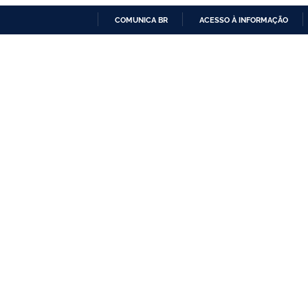
COMUNICA BR
ACESSO À INFORMAÇÃO
IR
PARA
O
CONTEÚDO