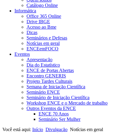
Catálogo Online
Informática
Office 365 Online
Drive IBGE
Acesso ao Bme
Dicas
Seminários e Defesas
Notícias em geral
ENCEemFOCO
Eventos
Apresentação
Dia do Estatístico
ENCE de Portas Abertas
Encontro GENERIS
Projeto Tardes Culturais
Semana de Iniciação Científica
Seminário ENCE
Seminário de Iniciação Científica
Workshop ENCE e o Mercado de trabalho
Outros Eventos da ENCE
ENCE 70 Anos
Seminário Ser Mulher
Você está aqui:
Início
Divulgação
Notícias em geral