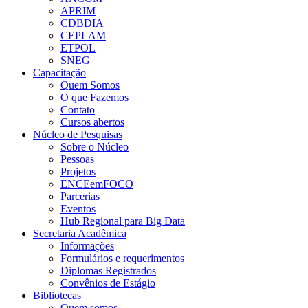
APRIM
CDBDIA
CEPLAM
ETPOL
SNEG
Capacitação
Quem Somos
O que Fazemos
Contato
Cursos abertos
Núcleo de Pesquisas
Sobre o Núcleo
Pessoas
Projetos
ENCEemFOCO
Parcerias
Eventos
Hub Regional para Big Data
Secretaria Acadêmica
Informações
Formulários e requerimentos
Diplomas Registrados
Convênios de Estágio
Bibliotecas
Quem somos