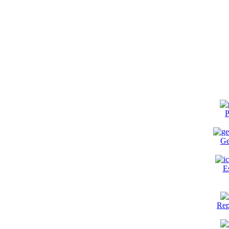
P
Ge
E
Rep