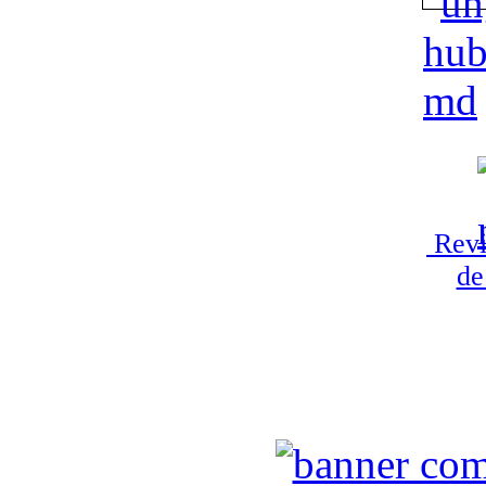
Revi
de