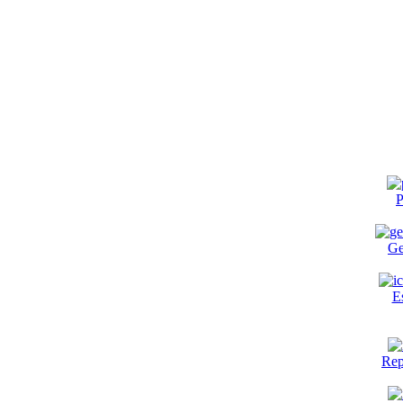
P
Ge
E
Rep