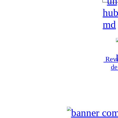
Revi
de