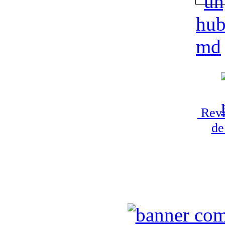
Revi
de