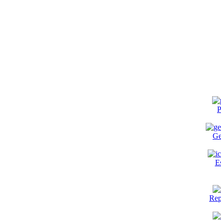
P
Ge
E
Rep