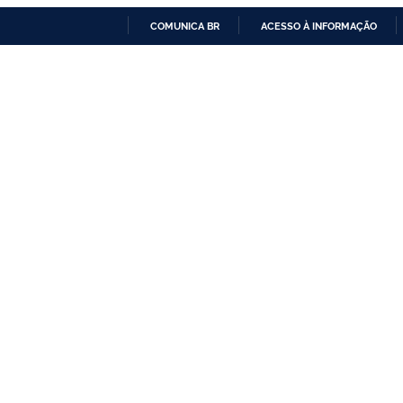
COMUNICA BR
ACESSO À INFORMAÇÃO
IR
PARA
O
CONTEÚDO