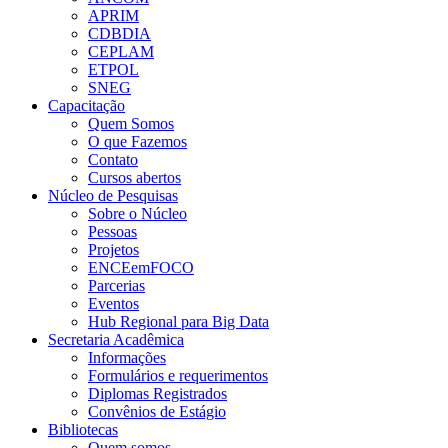
APRIM
CDBDIA
CEPLAM
ETPOL
SNEG
Capacitação
Quem Somos
O que Fazemos
Contato
Cursos abertos
Núcleo de Pesquisas
Sobre o Núcleo
Pessoas
Projetos
ENCEemFOCO
Parcerias
Eventos
Hub Regional para Big Data
Secretaria Acadêmica
Informações
Formulários e requerimentos
Diplomas Registrados
Convênios de Estágio
Bibliotecas
Quem somos