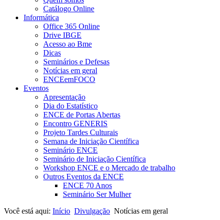
Catálogo Online
Informática
Office 365 Online
Drive IBGE
Acesso ao Bme
Dicas
Seminários e Defesas
Notícias em geral
ENCEemFOCO
Eventos
Apresentação
Dia do Estatístico
ENCE de Portas Abertas
Encontro GENERIS
Projeto Tardes Culturais
Semana de Iniciação Científica
Seminário ENCE
Seminário de Iniciação Científica
Workshop ENCE e o Mercado de trabalho
Outros Eventos da ENCE
ENCE 70 Anos
Seminário Ser Mulher
Você está aqui:
Início
Divulgação
Notícias em geral