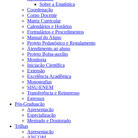
Sobre a Estatística
Coordenação
Corpo Docente
Matriz Curricular
Calendários e Horários
Formulários e Procedimentos
Manual do Aluno
Projeto Pedagógico e Regulamento
Atendimento ao aluno
Projeto Bolsa-auxílio
Monitoria
Iniciação Científica
Extensão
Excelência Acadêmica
Monografias
SISU/ENEM
Transferência e Reingresso
Egressos
Pós-Graduação
Apresentação
Especialização
Mestrado e Doutorado
Trilhas
Apresentação
ANCOM