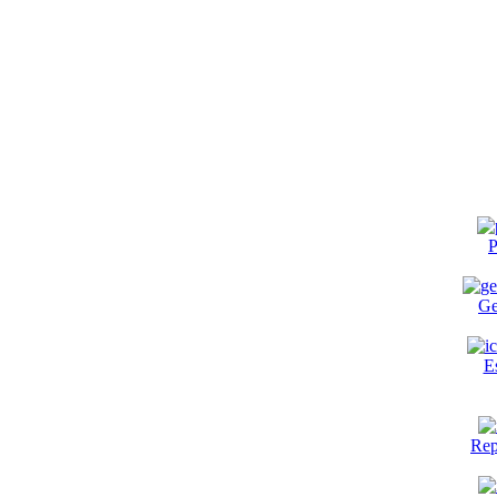
P
Ge
E
Rep