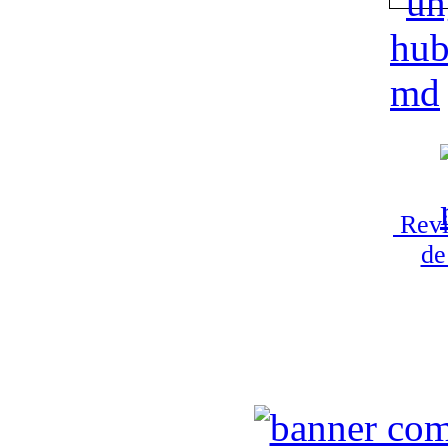
Revi
de