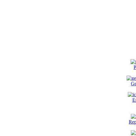
P
Ge
E
Rep