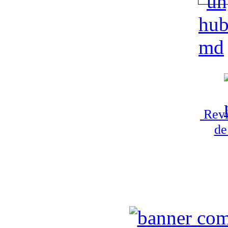
Revi
de