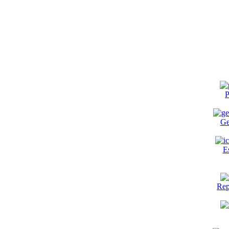
P
Ge
E
Rep