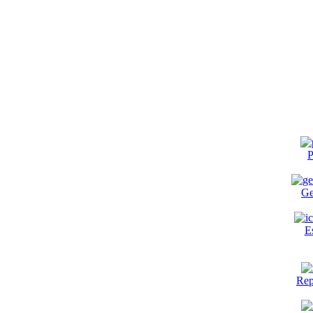
P
Ge
E
Rep