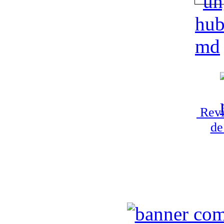
Revi
de