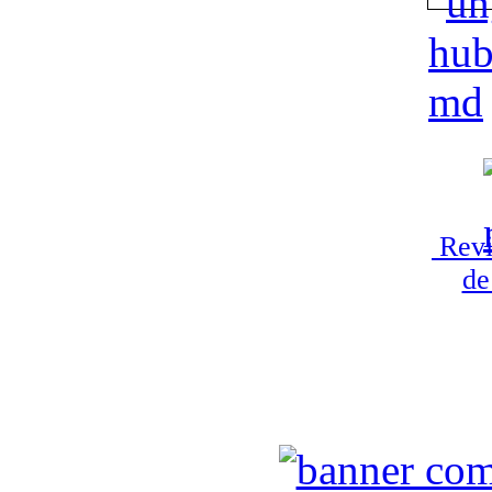
Revi
de