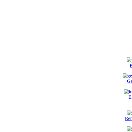
P
Ge
E
Rep