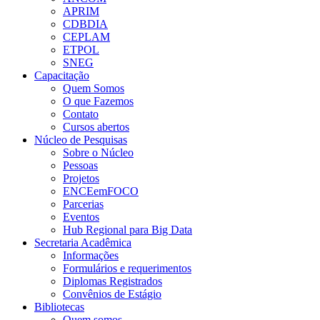
APRIM
CDBDIA
CEPLAM
ETPOL
SNEG
Capacitação
Quem Somos
O que Fazemos
Contato
Cursos abertos
Núcleo de Pesquisas
Sobre o Núcleo
Pessoas
Projetos
ENCEemFOCO
Parcerias
Eventos
Hub Regional para Big Data
Secretaria Acadêmica
Informações
Formulários e requerimentos
Diplomas Registrados
Convênios de Estágio
Bibliotecas
Quem somos