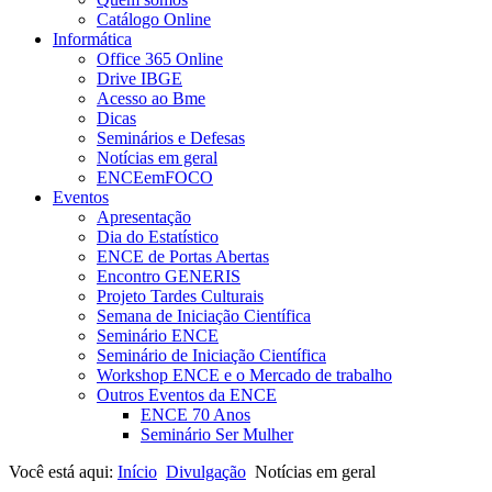
Catálogo Online
Informática
Office 365 Online
Drive IBGE
Acesso ao Bme
Dicas
Seminários e Defesas
Notícias em geral
ENCEemFOCO
Eventos
Apresentação
Dia do Estatístico
ENCE de Portas Abertas
Encontro GENERIS
Projeto Tardes Culturais
Semana de Iniciação Científica
Seminário ENCE
Seminário de Iniciação Científica
Workshop ENCE e o Mercado de trabalho
Outros Eventos da ENCE
ENCE 70 Anos
Seminário Ser Mulher
Você está aqui:
Início
Divulgação
Notícias em geral