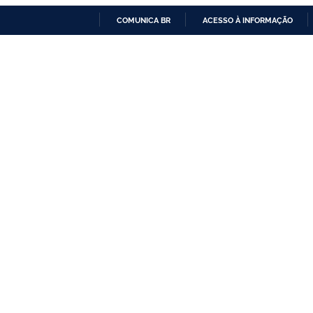
COMUNICA BR
ACESSO À INFORMAÇÃO
IR
PARA
O
CONTEÚDO