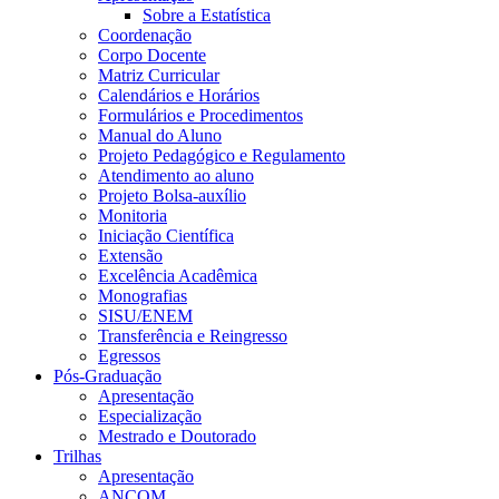
Sobre a Estatística
Coordenação
Corpo Docente
Matriz Curricular
Calendários e Horários
Formulários e Procedimentos
Manual do Aluno
Projeto Pedagógico e Regulamento
Atendimento ao aluno
Projeto Bolsa-auxílio
Monitoria
Iniciação Científica
Extensão
Excelência Acadêmica
Monografias
SISU/ENEM
Transferência e Reingresso
Egressos
Pós-Graduação
Apresentação
Especialização
Mestrado e Doutorado
Trilhas
Apresentação
ANCOM