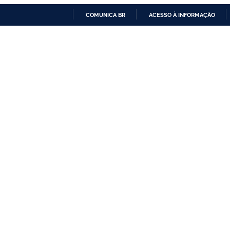
COMUNICA BR
ACESSO À INFORMAÇÃO
IR
PARA
O
CONTEÚDO