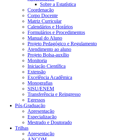
Sobre a Estatística
Coordenação
Corpo Docente
Matriz Curricular
Calendários e Horários
Formulários e Procedimentos
Manual do Aluno
Projeto Pedagógico e Regulamento
Atendimento ao aluno
Projeto Bolsa-auxílio
Monitoria
Iniciação Científica
Extensão
Excelência Acadêmica
Monografias
SISU/ENEM
Transferência e Reingresso
Egressos
Pós-Graduação
Apresentação
Especialização
Mestrado e Doutorado
Trilhas
Apresentação
ANCOM