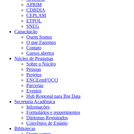
APRIM
CDBDIA
CEPLAM
ETPOL
SNEG
Capacitação
Quem Somos
O que Fazemos
Contato
Cursos abertos
Núcleo de Pesquisas
Sobre o Núcleo
Pessoas
Projetos
ENCEemFOCO
Parcerias
Eventos
Hub Regional para Big Data
Secretaria Acadêmica
Informações
Formulários e requerimentos
Diplomas Registrados
Convênios de Estágio
Bibliotecas
Quem somos