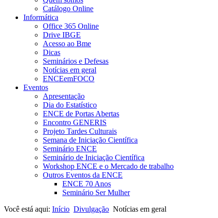
Catálogo Online
Informática
Office 365 Online
Drive IBGE
Acesso ao Bme
Dicas
Seminários e Defesas
Notícias em geral
ENCEemFOCO
Eventos
Apresentação
Dia do Estatístico
ENCE de Portas Abertas
Encontro GENERIS
Projeto Tardes Culturais
Semana de Iniciação Científica
Seminário ENCE
Seminário de Iniciação Científica
Workshop ENCE e o Mercado de trabalho
Outros Eventos da ENCE
ENCE 70 Anos
Seminário Ser Mulher
Você está aqui:
Início
Divulgação
Notícias em geral