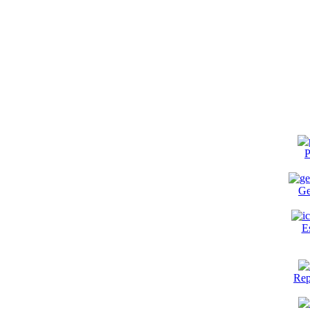
P
Ge
E
Rep