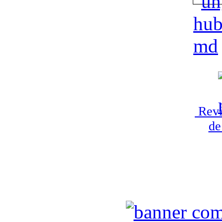
Revi
de