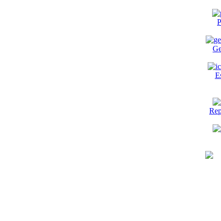
P
Ge
E
Rep