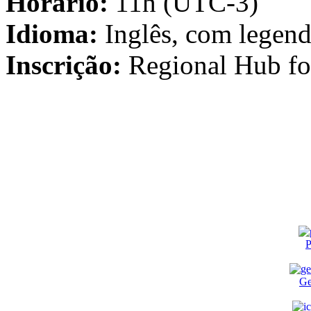
Horário:
11h (UTC-3)
Idioma:
Inglês, com legen
Inscrição:
Regional Hub for
P
Ge