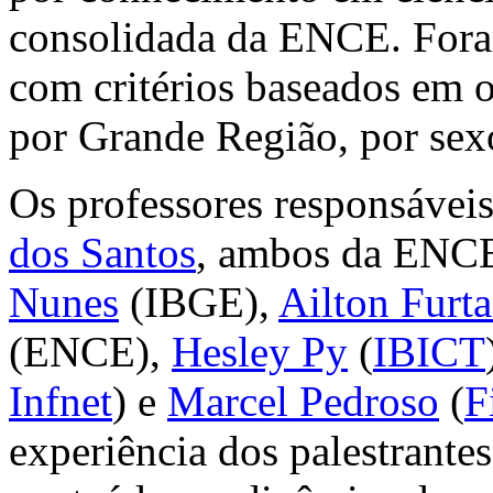
consolidada da ENCE. Foram
com critérios baseados em o
por Grande Região, por sexo
Os professores responsávei
dos Santos
, ambos da ENC
Nunes
(IBGE),
Ailton Furt
(ENCE),
Hesley Py
(
IBICT
Infnet
) e
Marcel Pedroso
(
F
experiência dos palestrante