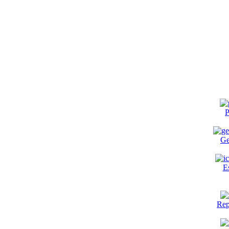
P
Ge
E
Rep