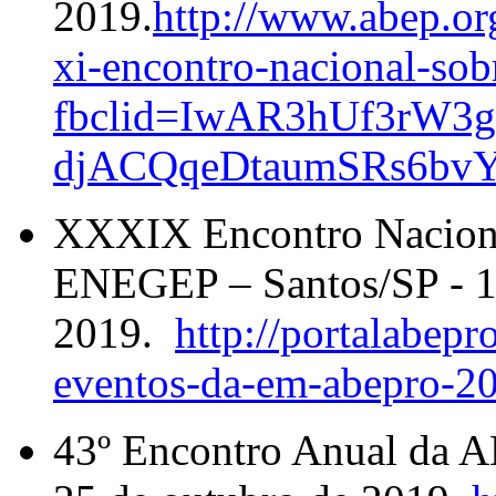
2019.
http://www.abep.org
xi-encontro-nacional-sob
fbclid=IwAR3hUf3rW
djACQqeDtaumSRs6bv
XXXIX Encontro Naciona
ENEGEP – Santos/SP - 1
2019.
http://portalabep
eventos-da-em-abepro-2
43º Encontro Anual da