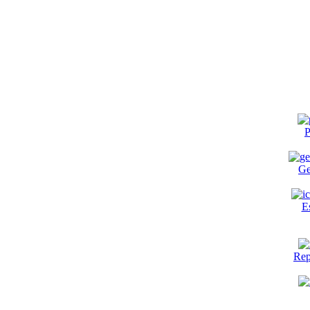
P
Ge
E
Rep