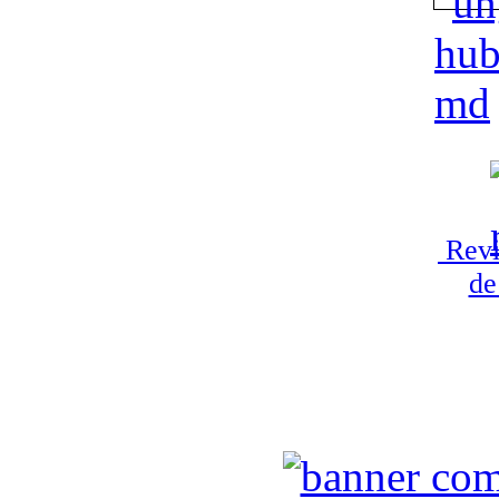
Revi
de